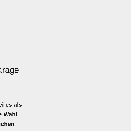
arage
i es als
ie Wahl
ichen