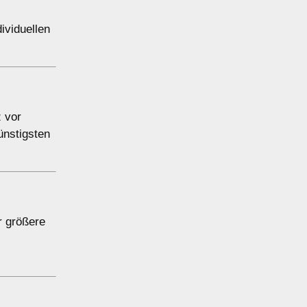
ividuellen
z vor
ünstigsten
r größere