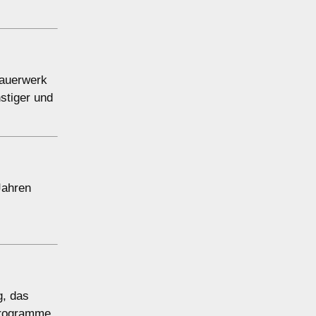
Mauerwerk
stiger und
Jahren
g, das
rprogramme