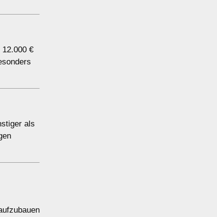
 12.000 €
esonders
stiger als
gen
 aufzubauen