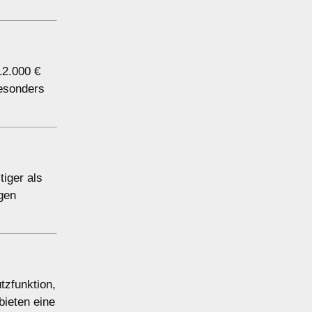
12.000 €
esonders
tiger als
gen
tzfunktion,
bieten eine