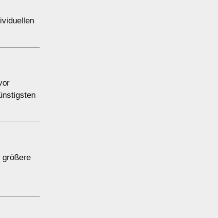
viduellen
vor
ünstigsten
r größere