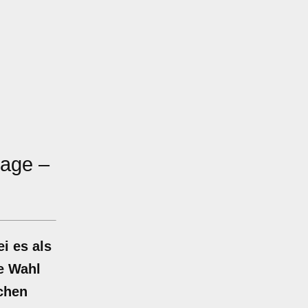
rage –
i es als
ie Wahl
ichen