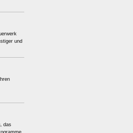
auerwerk
stiger und
ahren
, das
rprogramme