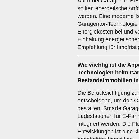
Auch bei Garagen in Bes
sollten energetische Anf
werden. Eine moderne Iso
Garagentor-Technologie 
Energiekosten bei und v
Einhaltung energetischer
Empfehlung für langfrist
Wie wichtig ist die
Anp
Technologien
beim Gar
Bestandsimmobilien in
Die Berücksichtigung zuk
entscheidend, um den Gar
gestalten. Smarte Garag
Ladestationen für E-Fahr
integriert werden. Die Fle
Entwicklungen ist eine k