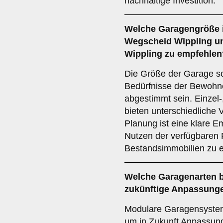
nachhaltige Investition.
Welche
Garagengröße
Wegscheid Wippling u
Wippling zu empfehlen
Die Größe der Garage sol
Bedürfnisse der Bewohne
abgestimmt sein. Einzel
bieten unterschiedliche V
Planung ist eine klare 
Nutzen der verfügbaren 
Bestandsimmobilien zu e
Welche
Garagenarten
b
zukünftige Anpassung
Modulare Garagensysteme 
um in Zukunft Anpassun