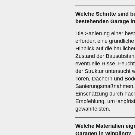
Welche Schritte sind b
bestehenden Garage in
Die Sanierung einer bes
erfordert eine gründlich
Hinblick auf die baulic
Zustand der Bausubstanz
eventuelle Risse, Feuch
der Struktur untersucht
Toren, Dächern und Böde
Sanierungsmaßnahmen. E
Einschätzung durch Fachl
Empfehlung, um langfris
gewährleisten.
Welche
Materialien
eign
Garagen in Wippling?