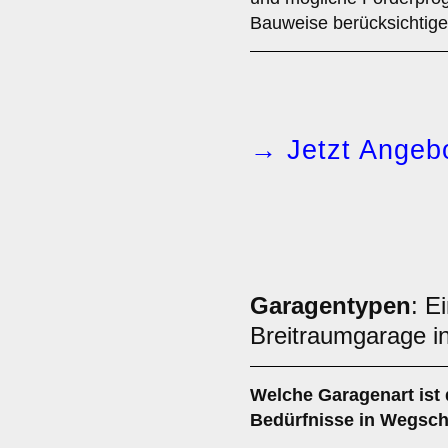
Bauweise berücksichtige
→ Jetzt Angebo
Garagentypen
: E
Breitraumgarage i
Welche
Garagenart
ist 
Bedürfnisse in Wegsch