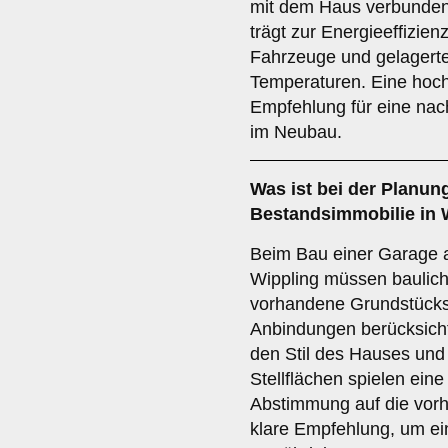
mit dem Haus verbunden i
trägt zur Energieeffizie
Fahrzeuge und gelagert
Temperaturen. Eine hochw
Empfehlung für eine nac
im Neubau.
Was ist bei der Planung
Bestandsimmobilie
in 
Beim Bau einer Garage a
Wippling müssen baulic
vorhandene Grundstücks
Anbindungen berücksichti
den Stil des Hauses und 
Stellflächen spielen ein
Abstimmung auf die vor
klare Empfehlung, um ei